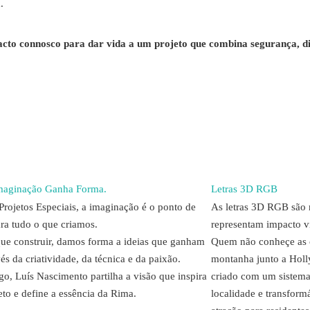
.
tacto connosco para dar vida a um projeto que combina segurança, d
maginação Ganha Forma.
Letras 3D RGB
rojetos Especiais, a imaginação é o ponto de
As letras 3D RGB são m
ara tudo o que criamos.
representam impacto v
ue construir, damos forma a ideias que ganham
Quem não conheçe as c
és da criatividade, da técnica e da paixão.
montanha junto a Holl
igo, Luís Nascimento partilha a visão que inspira
criado com um sistema 
eto e define a essência da Rima.
localidade e transform