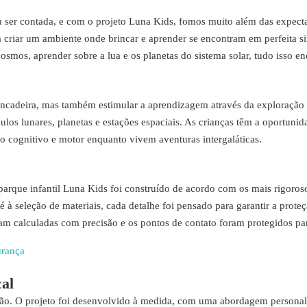
a ser contada, e com o projeto Luna Kids, fomos muito além das expecta
a criar um ambiente onde brincar e aprender se encontram em perfeita sin
cosmos, aprender sobre a lua e os planetas do sistema solar, tudo isso e
ncadeira, mas também estimular a aprendizagem através da exploração e
os lunares, planetas e estações espaciais. As crianças têm a oportunid
 cognitivo e motor enquanto vivem aventuras intergaláticas.
parque infantil Luna Kids foi construído de acordo com os mais rigoro
té à seleção de materiais, cada detalhe foi pensado para garantir a prot
am calculadas com precisão e os pontos de contato foram protegidos par
urança
al
ção. O projeto foi desenvolvido à medida, com uma abordagem personal