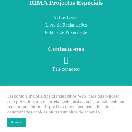
RIMA Projectos Especiais
Avisos Legais
Livro de Reclamações
Política de Privacidade
Contacte-nos
Fale connosco
Copyright © 2022 RIMA Projectos Especiais | Todos os direitos
Tal como a maioria dos grandes sítios Web, para que o nosso
reservados.
sítio possa funcionar corretamente, instalamos pontualmente no
** Chamada para a rede fixa nacional
seu computador ou dispositivo móvel pequenos ficheiros
denominados cookies ou testemunhos de conexão.
Aceitar