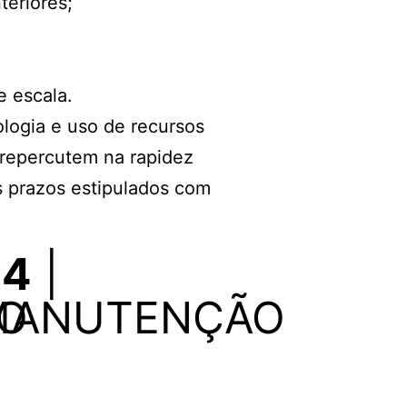
nteriores;
e escala.
ologia e uso de recursos
e repercutem na rapidez
 prazos estipulados com
04
|
ÃO
MANUTENÇÃO