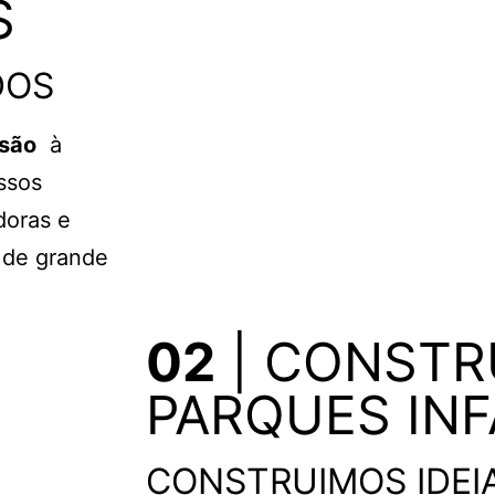
S
DOS
rsão
à
ssos
doras e
s de grande
02
| CONSTR
PARQUES INF
CONSTRUIMOS IDEI