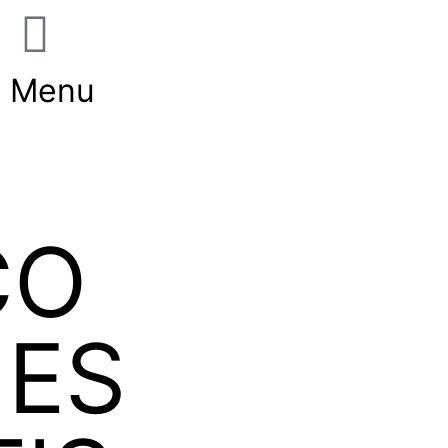
Menu
CO
ES