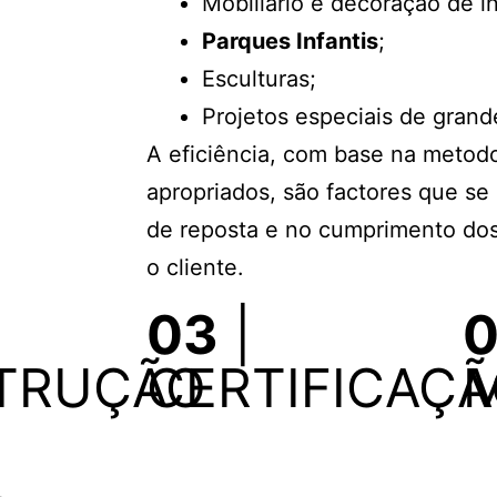
Mobiliário e decoração de i
Parques Infantis
;
Esculturas;
Projetos especiais de grand
A eficiência, com base na metod
apropriados, são factores que s
de reposta e no cumprimento dos
o cliente.
03
|
TRUÇÃO
CERTIFICAÇ