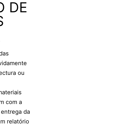
O DE
S
R
 das
evidamente
tectura ou
ateriais
em com a
 entrega da
m relatório