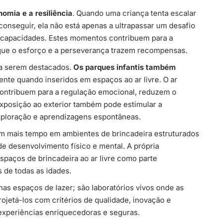
omia e a resiliência
. Quando uma criança tenta escalar
 conseguir, ela não está apenas a ultrapassar um desafio
as capacidades. Estes momentos contribuem para a
que o esforço e a perseverança trazem recompensas.
s a serem destacados.
Os parques infantis também
ente quando inseridos em espaços ao ar livre. O ar
a contribuem para a regulação emocional, reduzem o
exposição ao exterior também pode estimular a
exploração e aprendizagens espontâneas.
m mais tempo em ambientes de brincadeira estruturados
 desenvolvimento físico e mental. A própria
paços de brincadeira ao ar livre como parte
 de todas as idades.
nas espaços de lazer; são laboratórios vivos onde as
jetá-los com critérios de qualidade, inovação e
experiências enriquecedoras e seguras.