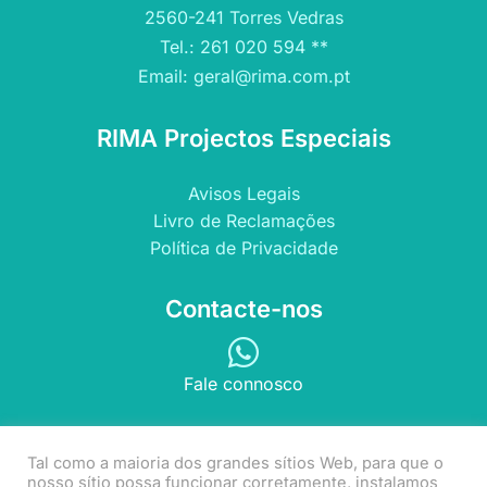
2560-241 Torres Vedras
Tel.: 261 020 594 **
Email: geral@rima.com.pt
RIMA Projectos Especiais
Avisos Legais
Livro de Reclamações
Política de Privacidade
Contacte-nos
Fale connosco
Copyright © 2022 RIMA Projectos Especiais | Todos os
Tal como a maioria dos grandes sítios Web, para que o
nosso sítio possa funcionar corretamente, instalamos
direitos reservados.