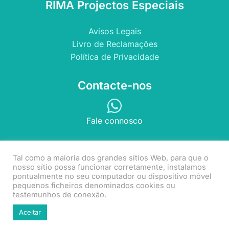
RIMA Projectos Especiais
Avisos Legais
Livro de Reclamações
Política de Privacidade
Contacte-nos
Fale connosco
Copyright © 2022 RIMA Projectos Especiais | Todos os
Tal como a maioria dos grandes sítios Web, para que o
nosso sítio possa funcionar corretamente, instalamos
direitos reservados.
pontualmente no seu computador ou dispositivo móvel
** Chamada para a rede fixa nacional
pequenos ficheiros denominados cookies ou
testemunhos de conexão.
Aceitar